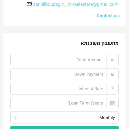
danielbouzaglo.jlm.realestate@gmail.com
Contact us
מחשבון משכנתא
₪
₪
%
Monthly