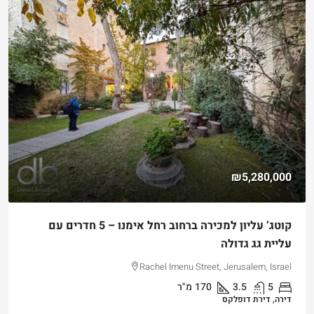
₪5,280,000
קוטג’ עליון למכירה ברחוב רחל אימנו – 5 חדרים עם
עליית גג גדולה
Rachel Imenu Street, Jerusalem, Israel
5
3.5
170
מ"ר
דירה, דירת דופלקס