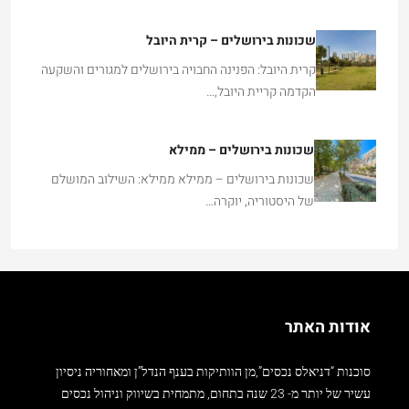
שכונות בירושלים – קרית היובל
קרית היובל: הפנינה החבויה בירושלים למגורים והשקעה
הקדמה קריית היובל,…
שכונות בירושלים – ממילא
שכונות בירושלים – ממילא ממילא: השילוב המושלם
של היסטוריה, יוקרה…
אודות האתר
סוכנות “דניאלס נכסים”,מן הוותיקות בענף הנדל”ן ומאחוריה ניסיון
עשיר של יותר מ- 23 שנה בתחום, מתמחית בשיווק וניהול נכסים