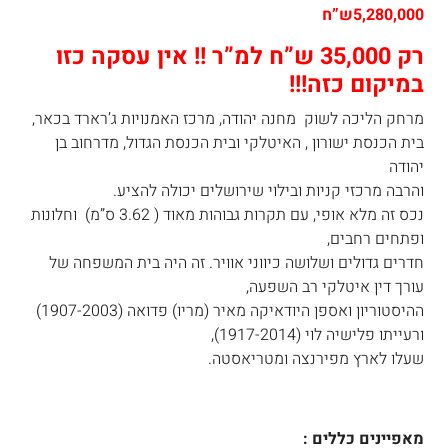
5,280,000ש”ח
רק 35,000 ש”ח למ”ר !! אין עסקה כזו
במיקום כזה!!!
מרחק הליכה לשוק מחנה יהודה, מרכז האמנויות ג’רארד בכאר,
בית הכנסת ישורון , האיטלקי ובית הכנסת הגדול, מדרחוב בן
יהודה
והרבה מרכזי קניות ובילוי שירושלים יכולה להציע.
נכס זה מלא אופי, עם תקרות גבוהות מאוד ( 3.62 ס”מ) וחלונות
ופתחים רחבים,
חדרים גדולים ושלושה כיווני אוויר. זה היה בית המשפחה של
עורך דין איטלקי רב השפעה,
ההיסטוריון ואספן היודאיקה מאיר (מריו) פדואה (1907-2003)
ורעייתו פלישיה לוי (1917-2014),
שעלו לארץ מפירנצה ומטריאסטה.
מאפיינים כללים :