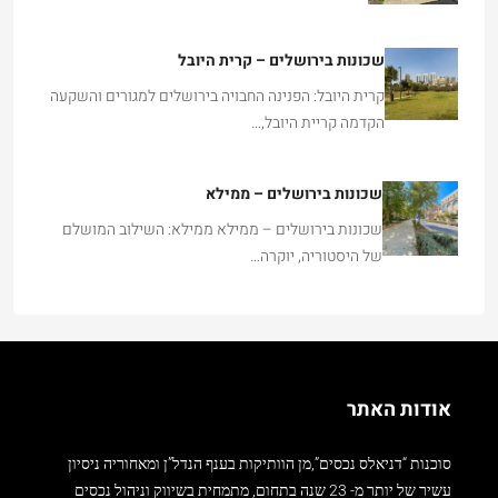
שכונות בירושלים – קרית היובל
קרית היובל: הפנינה החבויה בירושלים למגורים והשקעה
הקדמה קריית היובל,…
שכונות בירושלים – ממילא
שכונות בירושלים – ממילא ממילא: השילוב המושלם
של היסטוריה, יוקרה…
אודות האתר
סוכנות “דניאלס נכסים”,מן הוותיקות בענף הנדל”ן ומאחוריה ניסיון
עשיר של יותר מ- 23 שנה בתחום, מתמחית בשיווק וניהול נכסים
בירושלים וכבר שנים מוצאת ללקוחותיה מרחבי העולם כולו את דירת