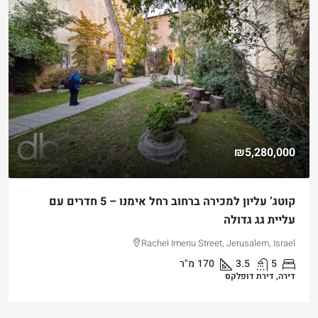
₪4,750,000
למכירה דירת גן שקטה ונגישה במלואה בקטמון הישנה
Hizkiyahu HaMelech Street, Jerusalem, Israel
3
3
101
מ"ר
דירה, דירת גן