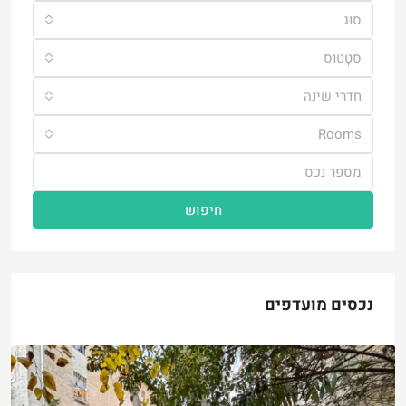
סוּג
סטָטוּס
חדרי שינה
Rooms
חיפוש
נכסים מועדפים