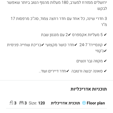
ירושלים ממזרח למערב, 180 מעלות מהנוף הטוב ביותר שאפשר
לבקש
3 חדרי שינה, כל אחד עם חדר רחצה צמוד, סה”כ מרפסות 17
מ”ר
✔ 5 מעליות אקספרס ✔2 עם מנגנון שבת
✔ קונסיירז’ 24-7 ✔חדר כושר מקצועי ✔בריכת שחייה פנימית
✔ג’קוזי
✔ מקווה גבר ונשים
✔ סאונה יבשה ורטובה ✔חדר דיירים ועוד..
תוכניות אדריכליות
3
3
Size:
120
Floor plan תוכנית אדריכלית