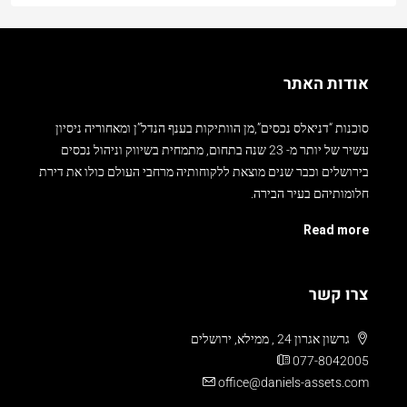
אודות האתר
סוכנות “דניאלס נכסים”,מן הוותיקות בענף הנדל”ן ומאחוריה ניסיון
עשיר של יותר מ- 23 שנה בתחום, מתמחית בשיווק וניהול נכסים
בירושלים וכבר שנים מוצאת ללקוחותיה מרחבי העולם כולו את דירת
חלומותיהם בעיר הבירה.
Read more
צרו קשר
גרשון אגרון 24 , ממילא, ירושלים
077-8042005
office@daniels-assets.com