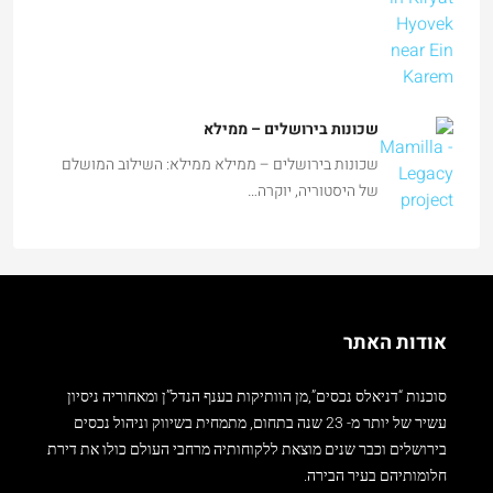
שכונות בירושלים – ממילא
שכונות בירושלים – ממילא ממילא: השילוב המושלם
של היסטוריה, יוקרה…
אודות האתר
סוכנות “דניאלס נכסים”,מן הוותיקות בענף הנדל”ן ומאחוריה ניסיון
עשיר של יותר מ- 23 שנה בתחום, מתמחית בשיווק וניהול נכסים
בירושלים וכבר שנים מוצאת ללקוחותיה מרחבי העולם כולו את דירת
חלומותיהם בעיר הבירה.