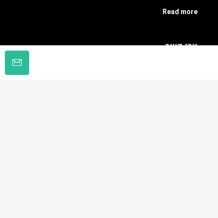
Read more
צרו קשר
גרשון אגרון 24 , ממילא, ירושלים
077-8042005
office@daniels-assets.com
Contact us
© דניאל’ס נכסים - כל הזכויות שמורות
Edited by
דניאל בוזגלו
עלויות והוצאות
תנאים ומדיניות
צור קשר