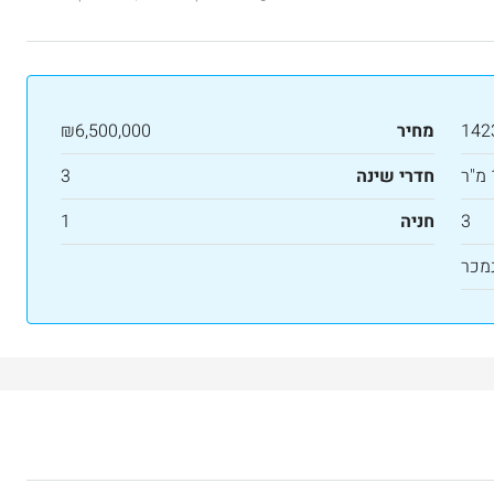
142
מחיר
₪6,500,000
חדרי שינה
3
3
חניה
1
מכר
₪7,500,000
 דירת יוקרה 165 מ”ר מול מלון ענבל
דירת יוקרה חדשה למכירה ברחביה, ירושלי
Binyamin mi-Tudela Street, Rechavia, Jerusalem,
Israel
Ze'ev Jab
3
2
107
מ"ר
דירה