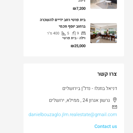
דירה
₪7,200
בית פרטי רחב ידיים להשכרה
ברחוב יוסף חכמי
9
5
400
מ"ר
וילה - בית פרטי
₪25,000
צרו קשר
דניאל בוזגלו - נדל"ן בירושלים
גרשון אגרון 24 , ממילא, ירושלים
danielbouzaglo.jlm.realestate@gmail.com
Contact us