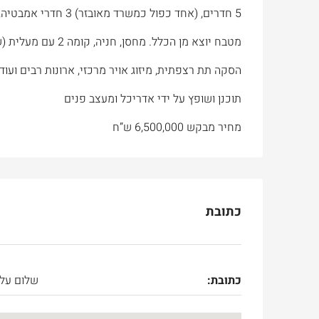
5 חדרים, (אחד כפול כמשרד מאובזר) 3 חדרי אמבטיה, 2 מרפסות, אחת סגורה ואחת פתוחה (לסוכה),
מטבח יוצא מן הכלל. מחסן, חניה, קומה 2 עם מעלית (שבת), משופץ לחלוטין, ארונות ספרים מובנים,
הסקה תת רצפתית, מיזוג אויר מרכזי, ארונות רבים ועוד
תוכנן ושופץ על ידי אדריכל ומעצב פנים
מחיר מבקש 6,500,000 ש”ח
כתובת
כתובת:
שלום עלי