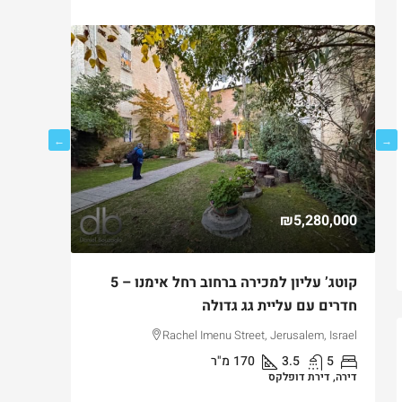
750,000
₪5,280,000
ם
קוטג’ עליון למכירה ברחוב רחל אימנו – 5
למכירה ד
חדרים עם עליית גג גדולה
בקטמון ה
lem, Israel
Rachel Imenu Street, Jerusalem, Israel
5
3.5
170
מ"ר
3
דירה, דירת דופלקס
דירה, דירת ג