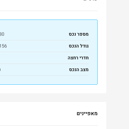
מספר נכס
30
גודל הנכס
156 מ"ר
חדרי רחצה
מצב הנכס
נ
Ask for price
למכירה
בטלביה
otinsky Street, Jerusalem, Israel
מאפיינים
3
3
165
מ"ר
דירה