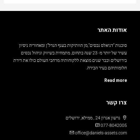
אודות האתר
סוכנות “דניאלס נכסים”,מן הוותיקות בענף הנדל”ן ומאחוריה ניסיון
עשיר של יותר מ- 23 שנה בתחום, מתמחית בשיווק וניהול נכסים
בירושלים וכבר שנים מוצאת ללקוחותיה מרחבי העולם כולו את דירת
חלומותיהם בעיר הבירה.
Read more
צרו קשר
גרשון אגרון 24 , ממילא, ירושלים
077-8042005
office@daniels-assets.com