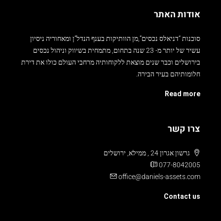
אודות האתר
סוכנות “דניאלס נכסים”,מן הוותיקות בענף הנדל”ן ומאחוריה ניסיון
עשיר של יותר מ- 23 שנה בתחום, מתמחית בשיווק וניהול נכסים
בירושלים וכבר שנים מוצאת ללקוחותיה מרחבי העולם כולו את דירת
חלומותיהם בעיר הבירה.
Read more
צרו קשר
גרשון אגרון 24 , ממילא, ירושלים
077-8042005
office@daniels-assets.com
Contact us