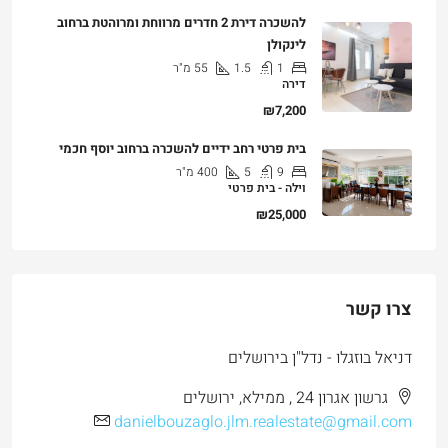
להשכרה דירת 2 חדרים מרווחת ומרוהטת ברחוב
לינקולן
1
1.5
55
מ"ר
דירה
₪7,200
בית פרטי רחב ידיים להשכרה ברחוב יוסף חכמי
9
5
400
מ"ר
וילה - בית פרטי
₪25,000
צרו קשר
דניאל בוזגלו - נדל"ן בירושלים
גרשון אגרון 24 , ממילא, ירושלים
danielbouzaglo.jlm.realestate@gmail.com