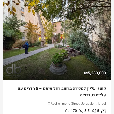
₪5,280,000
קוטג’ עליון למכירה ברחוב רחל אימנו – 5 חדרים עם
עליית גג גדולה
Rachel Imenu Street, Jerusalem, Israel
5
3.5
170
מ"ר