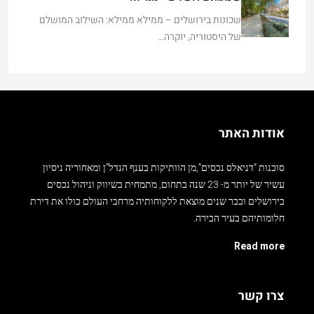
שכונות בירושלים – ממילא ממילא: השילוב המושלם
של היסטוריה, יוקרה…
אודות האתר
סוכנות “דניאלס נכסים”,מן הוותיקות בענף הנדל”ן ומאחוריה ניסיון
עשיר של יותר מ- 23 שנה בתחום, מתמחית בשיווק וניהול נכסים
בירושלים וכבר שנים מוצאת ללקוחותיה מרחבי העולם כולו את דירת
חלומותיהם בעיר הבירה.
Read more
צרו קשר