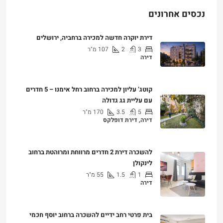
נכסים אחרונים
דירת יוקרה חדשה למכירה ברחביה, ירושלים
3
2
107
מ"ר
דירה
₪7,500,000
קוטג’ עליון למכירה ברחוב רחל אימנו – 5 חדרים
עם עליית גג גדולה
5
3.5
170
מ"ר
דירה, דירת דופלקס
₪5,280,000
להשכרה דירת 2 חדרים מרווחת ומרוהטת ברחוב
לינקולן
1
1.5
55
מ"ר
דירה
₪7,200
בית פרטי רחב ידיים להשכרה ברחוב יוסף חכמי