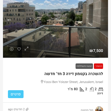
₪7,500
הושכר
הצעה משתלמת
להשכרה בקטמון דירה 3 חד’ חדשה
Yossi Ben Yo'ezer Street, Jerusalem, Israel
2
2
80
מ"ר
דירה
פרטים
2 חודשים ago
פול סימונס