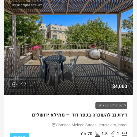
להשכרה לתקופה ארוכה
$4,000
להשכרה לתקופה ארוכה
דירת גג להשכרה בכפר דוד – ממילא ירושלים
Yismach Melech Street, Jerusalem, Israel
1
1.5
70
מ"ר