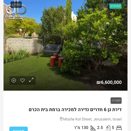
למכירה
מומלצים
₪6,600,000
למכירה
דירת גן 6 חדרים נדירה למכירה ברמת בית הכרם
Moshe Kol Street, Jerusalem, Israel
5
2.5
130
מ"ר