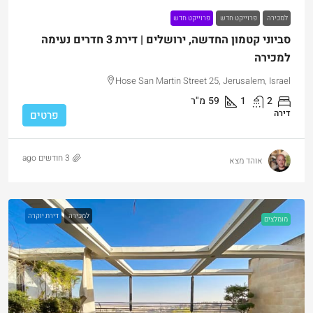
למכירה
פרוייקט חדש
פרוייקט חדש
סביוני קטמון החדשה, ירושלים | דירת 3 חדרים נעימה
למכירה
Hose San Martin Street 25, Jerusalem, Israel
2
1
59
מ"ר
דירה
פרטים
3 חודשים ago
אוהד מצא
למכירה
דירת יוקרה
מומלצים