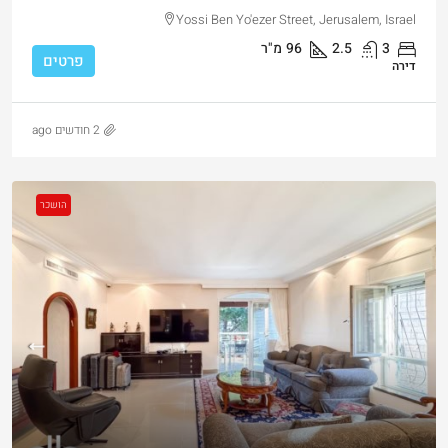
Yossi Ben Yo'ezer Street, Jerusalem, Israel
3
2.5
96
מ"ר
פרטים
דירה
2 חודשים ago
הושכר