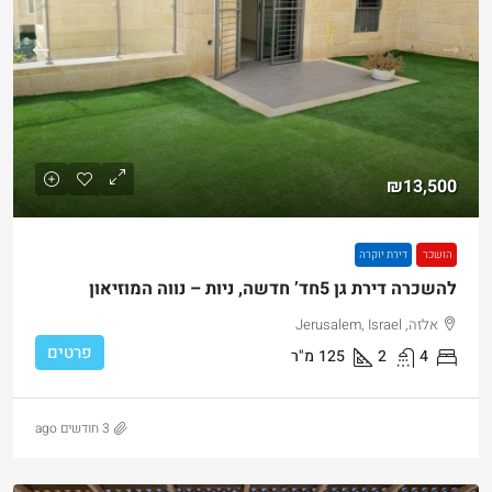
₪13,500
הושכר
דירת יוקרה
להשכרה דירת גן 5חד’ חדשה, ניות – נווה המוזיאון
אלזה, Jerusalem, Israel
פרטים
4
2
125
מ"ר
3 חודשים ago