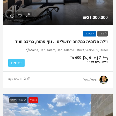
₪21,000,000
למכירה
דירת יוקרה
וילה חלומית במלחה ירושלים .. נוף פתוח, בריכה ועוד
Malha, Jerusalem, Jerusalem District, 9695102, Israel
7
6
600
מ"ר
וילה - בית פרטי
פרטים
2 חודשים ago
דניאל בוזגלו
הושכר
הצעה משתלמת