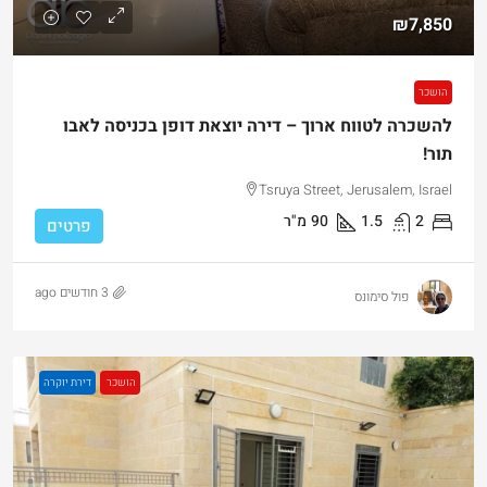
₪7,850
הושכר
להשכרה לטווח ארוך – דירה יוצאת דופן בכניסה לאבו
תור!
Tsruya Street, Jerusalem, Israel
2
1.5
90
מ"ר
פרטים
3 חודשים ago
פול סימונס
הושכר
דירת יוקרה