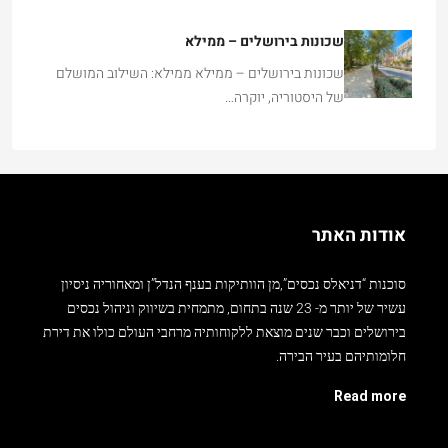
שכונות בירושלים – ממילא
שכונות בירושלים – ממילא ממילא: השילוב המושלם
של היסטוריה, יוקרה…
אודות האתר
סוכנות “דניאלס נכסים”,מן הוותיקות בענף הנדל”ן ומאחוריה ניסיון
עשיר של יותר מ- 23 שנה בתחום, מתמחית בשיווק וניהול נכסים
בירושלים וכבר שנים מוצאת ללקוחותיה מרחבי העולם כולו את דירת
חלומותיהם בעיר הבירה.
Read more
צרו קשר