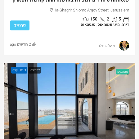
פנטהאוז 6 חדרים למכירה בארנונה הוותיקה מול הפארק
Ha-Shagrir Shlomo Argov Street, Jerusalem
5
2
150
מ"ר
דירה, מיני פנטהאוס, פנטהאוס
פרטים
2 חודשים ago
דניאל בוזגלו
למכירה
דירת יוקרה
מומלצים