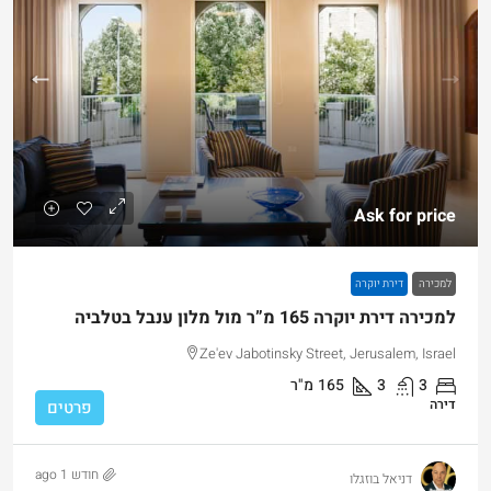
Ask for price
למכירה
דירת יוקרה
למכירה דירת יוקרה 165 מ”ר מול מלון ענבל בטלביה
Ze'ev Jabotinsky Street, Jerusalem, Israel
3
3
165
מ"ר
דירה
פרטים
חודש 1 ago
דניאל בוזגלו