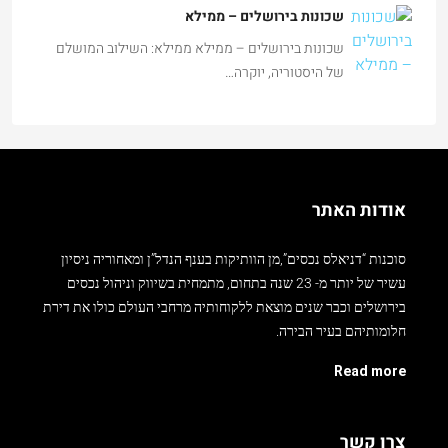
שכונות בירושלים – ממילא
שכונות בירושלים – ממילא ממילא: השילוב המושלם
של היסטוריה, יוקרה…
אודות האתר
סוכנות “דניאלס נכסים”,מן הוותיקות בענף הנדל”ן ומאחוריה ניסיון
עשיר של יותר מ- 23 שנה בתחום, מתמחית בשיווק וניהול נכסים
בירושלים וכבר שנים מוצאת ללקוחותיה מרחבי העולם כולו את דירת
חלומותיהם בעיר הבירה.
Read more
צרו קשר