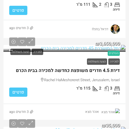
3
2
111
מ"ר
דירה
פרטים
3 חודשים ago
דניאל בוזגלו
₪3,650,000
למכירה
הצעה משתלמת
מומלצים
למכירה
הצעה משתלמת
דירת 4.5 חדרים משופצת כחדשה למכירה בבית הכרם
Rachel HaMeshoreret Street, Jerusalem, Israel
3
2
115
מ"ר
פרטים
דירה
3 חודשים ago
אוהד מצא
₪35,000