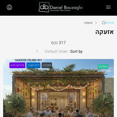
Home
אזעקה
אזעקה
317 נכס
Default Order
Sort by:
למכירה
דירת יוקרה
פרוייקט חדש
מומלצים