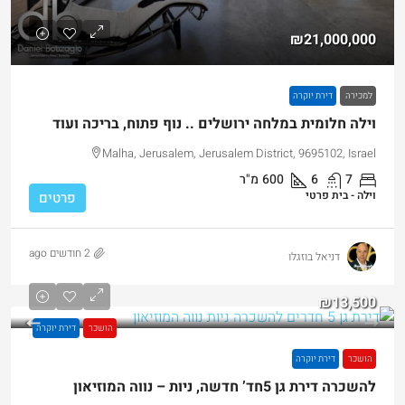
₪21,000,000
למכירה
דירת יוקרה
וילה חלומית במלחה ירושלים .. נוף פתוח, בריכה ועוד
Malha, Jerusalem, Jerusalem District, 9695102, Israel
7
6
600
מ"ר
וילה - בית פרטי
פרטים
2 חודשים ago
דניאל בוזגלו
₪13,500
הושכר
דירת יוקרה
הושכר
דירת יוקרה
להשכרה דירת גן 5חד’ חדשה, ניות – נווה המוזיאון