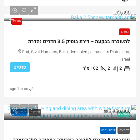
₪9,400
הושכר
הושכר
להשכרה בבקעה – דירת בוטיק 3.5 חדרים נהדרת
Gad, Givat Hamatos, Baka, Jerusalem, Jerusalem District, no,
Israel
פרטים
2
2
102
מ"ר
חודש 1 ago
₪5,950,000
למכירה
דירת יוקרה
מומלצים
למכירה
דירת יוקרה