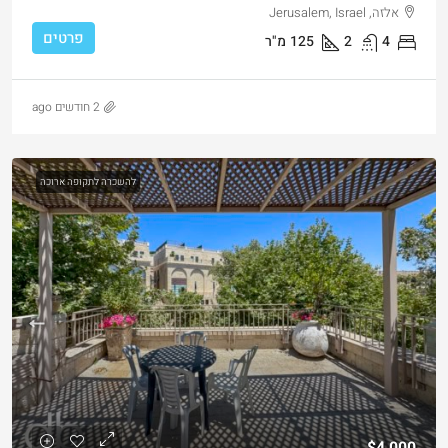
אלזה, Jerusalem, Israel
פרטים
4
2
125
מ"ר
2 חודשים ago
להשכרה לתקופה ארוכה