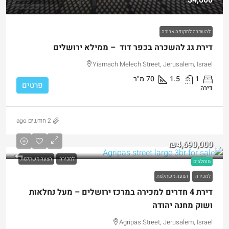
$4,000
להשכרה לתקופה ארוכה
דירת גג להשכרה בכפר דוד – ממילא ירושלים
Yismach Melech Street, Jerusalem, Israel
1
1.5
70
מ"ר
פרטים
דירה
2 חודשים ago
₪4,690,000
למכירה
הצעה משתלמת
מומלצים
למכירה
הצעה משתלמת
דירת 4 חדרים למכירה במרכז ירושלים – מעל נחלאות
ושוק מחנה יהודה
Agripas Street, Jerusalem, Israel