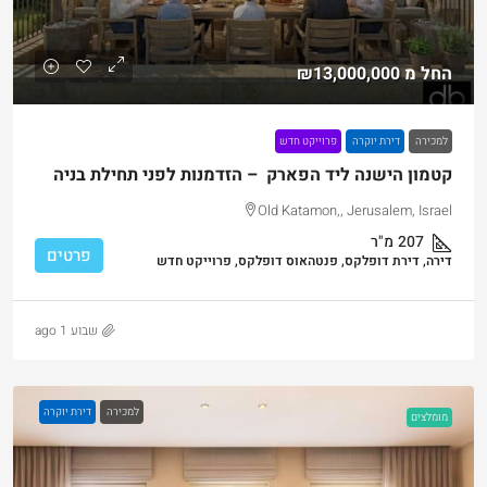
החל מ
₪13,000,000
למכירה
דירת יוקרה
פרוייקט חדש
קטמון הישנה ליד הפארק – הזדמנות לפני תחילת בניה
Old Katamon,, Jerusalem, Israel
207
מ"ר
פרטים
דירה, דירת דופלקס, פנטהאוס דופלקס, פרוייקט חדש
שבוע 1 ago
למכירה
דירת יוקרה
מומלצים