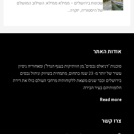
שכונות בירושלים – ממילא ממילא: השילוב המושלם
של היסטוריה, יוקרה…
אודות האתר
סוכנות “דניאלס נכסים”,מן הוותיקות בענף הנדל”ן ומאחוריה ניסיון
עשיר של יותר מ- 23 שנה בתחום, מתמחית בשיווק וניהול נכסים
בירושלים וכבר שנים מוצאת ללקוחותיה מרחבי העולם כולו את דירת
חלומותיהם בעיר הבירה.
Read more
צרו קשר