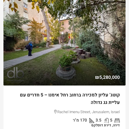
₪5,280,000
קוטג’ עליון למכירה ברחוב רחל אימנו – 5 חדרים עם
עליית גג גדולה
Rachel Imenu Street, Jerusalem, Israel
5
3.5
170
מ"ר
דירה, דירת דופלקס