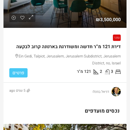
₪3,500,000
נמכר
דירת 121 מ”ר חדשה ומשודרגת בארנונה קרוב לבקעה
Ein Gedi, Talpiot, Jerusalem, Jerusalem Subdistrict, Jerusalem
District, no, Israel
3
2
121
מ"ר
פרטים
5 שנים ago
דניאל בוזגלו
נכסים מועדפים