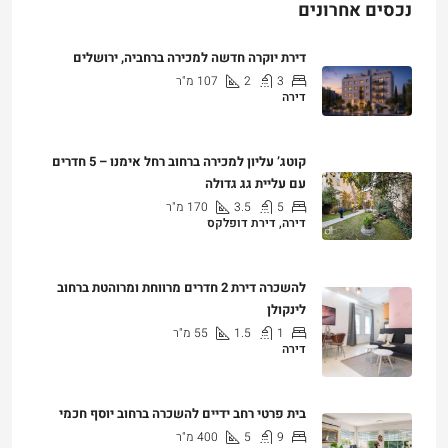
נכסים אחרונים
דירת יוקרה חדשה למכירה ברחביה, ירושלים
3
2
107
מ"ר
דירה
₪7,500,000
קוטג’ עליון למכירה ברחוב רחל אימנו – 5 חדרים
עם עליית גג גדולה
5
3.5
170
מ"ר
דירה, דירת דופלקס
₪5,280,000
להשכרה דירת 2 חדרים מרווחת ומרוהטת ברחוב
לינקולן
1
1.5
55
מ"ר
דירה
₪7,200
בית פרטי רחב ידיים להשכרה ברחוב יוסף חכמי
9
5
400
מ"ר