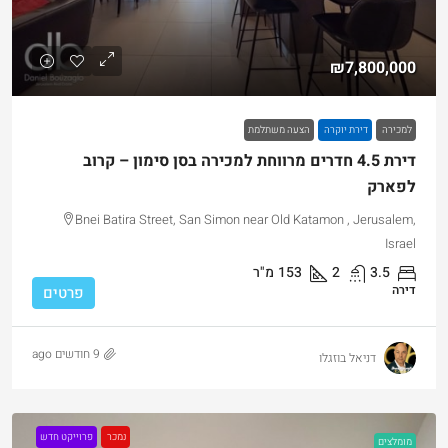
₪7,800,000
למכירה
דירת יוקרה
הצעה משתלמת
דירת 4.5 חדרים מרווחת למכירה בסן סימון – קרוב
לפארק
Bnei Batira Street, San Simon near Old Katamon , Jerusalem,
Israel
3.5
2
153
מ"ר
דירה
פרטים
9 חודשים ago
דניאל בוזגלו
נמכר
פרוייקט חדש
מומלצים