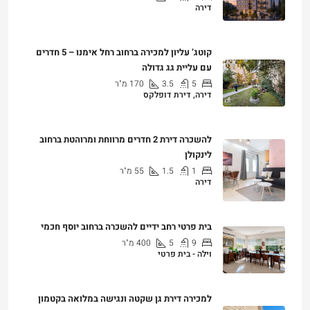
דירה
₪7,500,000
קוטג’ עליון למכירה ברחוב רחל אימנו – 5 חדרים
עם עליית גג גדולה
5
3.5
170
מ"ר
דירה, דירת דופלקס
₪5,280,000
להשכרה דירת 2 חדרים מרווחת ומרוהטת ברחוב
לינקולן
1
1.5
55
מ"ר
דירה
₪7,200
בית פרטי רחב ידיים להשכרה ברחוב יוסף חכמי
9
5
400
מ"ר
וילה - בית פרטי
₪25,000
למכירה דירת גן שקטה ונגישה במלואה בקטמון