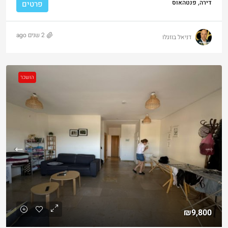
דירה, פנטהאוס
פרטים
2 שנים ago
דניאל בוזגלו
הושכר
₪9,800