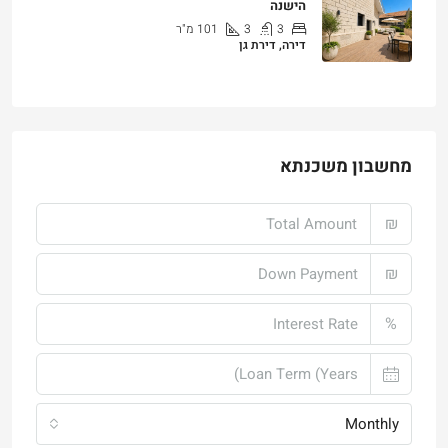
הישנה
3
3
101
מ"ר
דירה, דירת גן
₪4,750,000
מחשבון משכנתא
₪
₪
%
Monthly