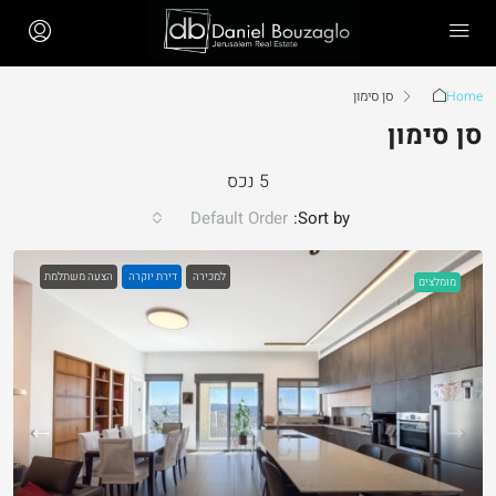
Home
סן סימון
סן סימון
5 נכס
Default Order
Sort by:
למכירה
דירת יוקרה
הצעה משתלמת
מומלצים