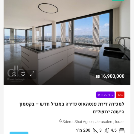
₪16,900,000
נמכר
פרוייקט חדש
למכירה דירת פנטהאוס נדירה במגדל חדש – בקטמון
הישנה ירושלים
Sderot Shai Agnon, Jerusalem, Israel
4.5
3
200
מ"ר