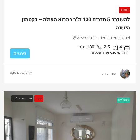
הושכר
להשכרה 5 חדרים 130 מ”ר במבוא העולה – בקטמון
הישנה
Mevo HaOle, Jerusalem, Israel
4
2.5
130
מ"ר
דירה, פנטהאוס דופלקס
פרטים
2 שנים ago
יאיר יהודה
נמכר
הצעה משתלמת
מומלצים