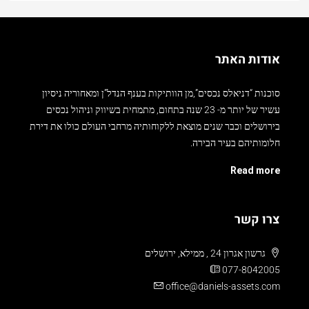
אודות האתר
סוכנות “דניאלס נכסים”,מן הוותיקות בענף הנדל”ן ומאחוריה ניסיון
עשיר של יותר מ- 23 שנה בתחום, מתמחית בשיווק וניהול נכסים
בירושלים וכבר שנים מוצאת ללקוחותיה מרחבי העולם כולו את דירת
חלומותיהם בעיר הבירה.
Read more
צרו קשר
גרשון אגרון 24 , ממילא, ירושלים
077-8042005
office@daniels-assets.com