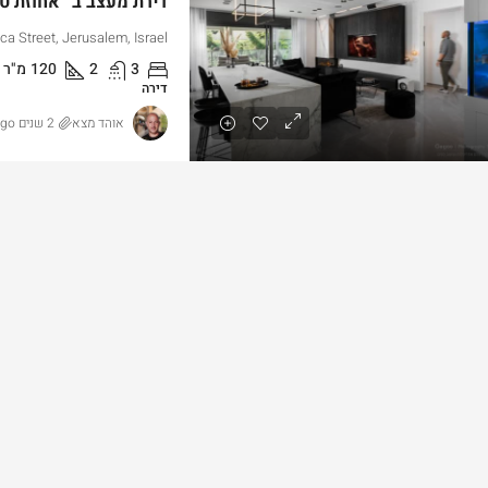
ca Street, Jerusalem, Israel
3
2
120
מ"ר
דירה
אוהד מצא
2 שנים ago
₪4,750,0
החל מ
3,000,000
כירה דירת גן שקטה ונגישה במלואה
קטמון הישנה ליד 
טמון הישנה
תחילת בניה
n,, Jerusalem, Israel
Hizkiyahu HaMelech Street, Jerusalem, Isra
3
3
101
מ"ר
207
מ"ר
רה, דירת גן
דירה, דירת דופלקס, פנ