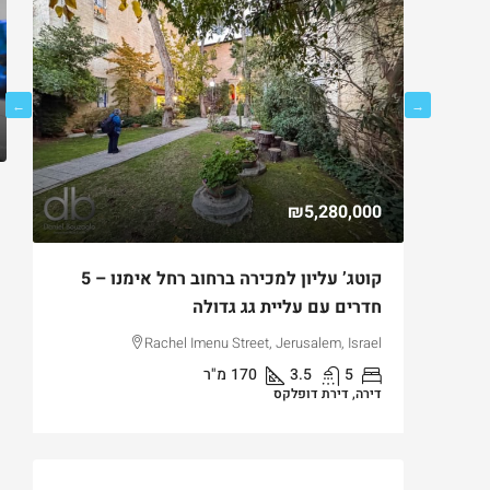
00
₪5,280,000
ירושלים
קוטג’ עליון למכירה ברחוב רחל אימנו – 5
למ
חדרים עם עליית גג גדולה
בק
Binyam
el
Rachel Imenu Street, Jerusalem, Israel
5
3.5
170
מ"ר
דירה, דירת דופלקס
די