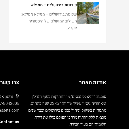
שכונות בירושלים – ממילא
שכונות בירושלים – ממילא ממילא:
השילוב המושלם של היסטוריה,
יוקרה…
אודות האתר
צרו קשר
סוכנות “דניאלס נכסים”,מן הוותיקות בענף הנדל”ן
גרשון אגרון 24 , ממילא,
ומאחוריה ניסיון עשיר של יותר מ- 23 שנה בתחום,
7-8042005
מתמחית בשיווק וניהול נכסים בירושלים וכבר שנים
-assets.com
מוצאת ללקוחותיה מרחבי העולם כולו את דירת
ontact us
חלומותיהם בעיר הבירה.