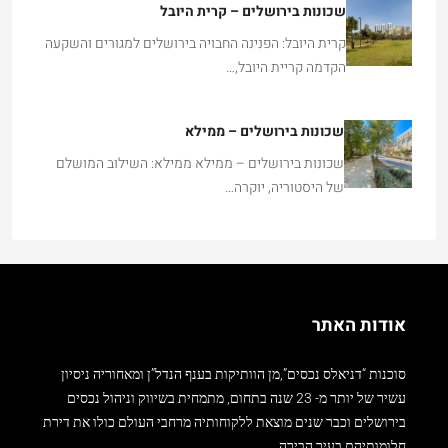
שכונות בירושלים – קרית היובל
קרית היובל: הפנינה החבויה בירושלים למגורים והשקעה
הקדמה קריית היובל,…
שכונות בירושלים – ממילא
שכונות בירושלים – ממילא ממילא: השילוב המושלם
של היסטוריה, יוקרה…
אודות האתר
סוכנות “דניאלס נכסים”,מן הוותיקות בענף הנדל”ן ומאחוריה ניסיון
עשיר של יותר מ- 23 שנה בתחום, מתמחית בשיווק וניהול נכסים
בירושלים וכבר שנים מוצאת ללקוחותיה מרחבי העולם כולו את דירת
חלומותיהם בעיר הבירה.