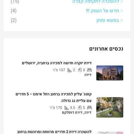
להשכרה לתקופה קצרה
(15)
חדש על השוק !!!
(4)
במשא ומתן
(2)
נכסים אחרונים
דירת יוקרה חדשה למכירה ברחביה, ירושלים
3
2
107
מ"ר
דירה
₪7,500,000
קוטג’ עליון למכירה ברחוב רחל אימנו – 5 חדרים
עם עליית גג גדולה
5
3.5
170
מ"ר
דירה, דירת דופלקס
₪5,280,000
להשכרה דירת 2 חדרים מרווחת ומרוהטת ברחוב