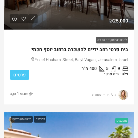
₪25,000
להשכרה לתקופה ארוכה
בית פרטי רחב ידיים להשכרה ברחוב יוסף חכמי
Yosef Hachami Street, Baiyt Vagan , Jerusalem, Israel
9
5
400
מ"ר
וילה - בית פרטי
פרטים
שבוע 1 ago
גילי זיו – מתווכת
למכירה
הצעה משתלמת
מומלצים