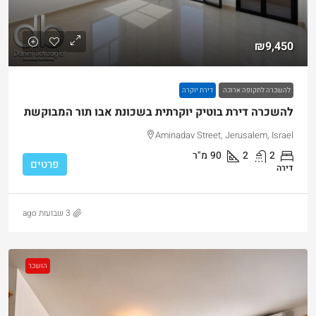
₪9,450
להשכרה לתקופה ארוכה
דירת יוקרה
להשכרה דירת בוטיק יוקרתית בשכונת אבו תור המבוקשת
Aminadav Street, Jerusalem, Israel
2
2
90
מ"ר
פרטים
דירה
3 שבועות ago
הושכר