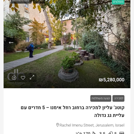
למכירה
הצעה משתלמת
מומלצים
₪5,280,000
למכירה
הצעה משתלמת
קוטג’ עליון למכירה ברחוב רחל אימנו – 5 חדרים עם
עליית גג גדולה
Rachel Imenu Street, Jerusalem, Israel
5
3.5
170
מ"ר