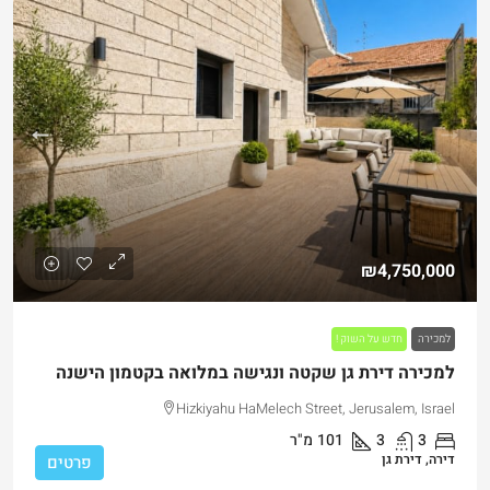
₪4,750,000
למכירה
חדש על השוק !
למכירה דירת גן שקטה ונגישה במלואה בקטמון הישנה
Hizkiyahu HaMelech Street, Jerusalem, Israel
3
3
101
מ"ר
דירה, דירת גן
פרטים