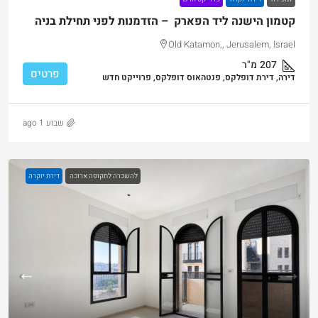
קטמון הישנה ליד הפארק – הזדמנות לפני תחילת בניה
Old Katamon,, Jerusalem, Israel
207
מ"ר
פרטים
דירה, דירת דופלקס, פנטהאוס דופלקס, פרוייקט חדש
שבוע 1 ago
להשכרה לתקופה ארוכה
דירת יוקרה