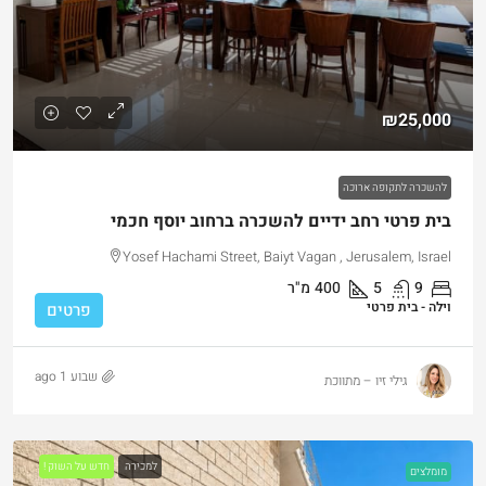
₪25,000
להשכרה לתקופה ארוכה
בית פרטי רחב ידיים להשכרה ברחוב יוסף חכמי
Yosef Hachami Street, Baiyt Vagan , Jerusalem, Israel
9
5
400
מ"ר
וילה - בית פרטי
פרטים
שבוע 1 ago
גילי זיו – מתווכת
למכירה
חדש על השוק !
מומלצים