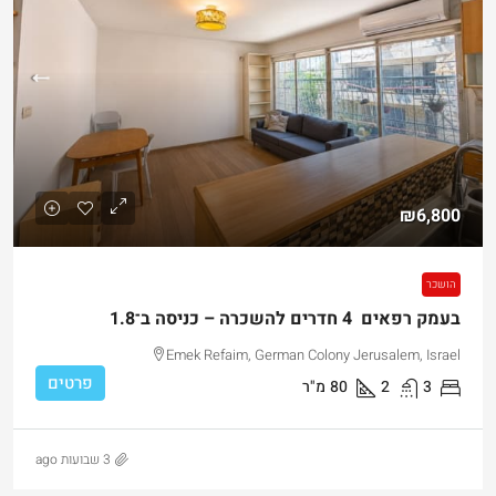
₪6,800
הושכר
בעמק רפאים 4 חדרים להשכרה – כניסה ב־1.8
Emek Refaim, German Colony Jerusalem, Israel
פרטים
3
2
80
מ"ר
3 שבועות ago