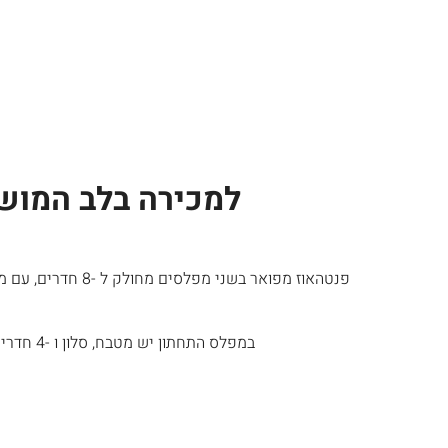
למכירה בלב המושב
פנטהאוז מפואר ב
במפלס התחתון יש מטבח, סלון ו -4 חדרי שינה, אחד מהם הוא בגודל כפול. יש שלוש מרפסות ברמה זו. במפלס העליון, 2 חדרי שינה נוספים וחדר משפחה.