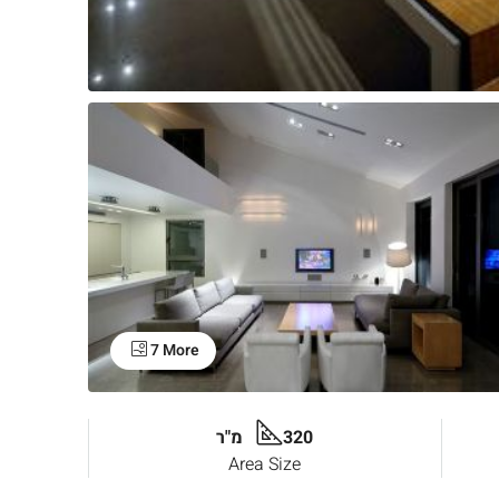
7 More
320 מ"ר
Area Size