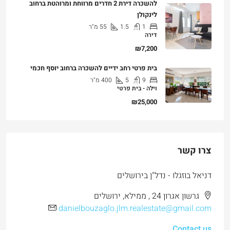
להשכרה דירת 2 חדרים מרווחת ומרוהטת ברחוב
לינקולן
1
1.5
55
מ"ר
דירה
₪7,200
בית פרטי רחב ידיים להשכרה ברחוב יוסף חכמי
9
5
400
מ"ר
וילה - בית פרטי
₪25,000
צרו קשר
דניאל בוזגלו - נדל"ן בירושלים
גרשון אגרון 24 , ממילא, ירושלים
danielbouzaglo.jlm.realestate@gmail.com
Contact us