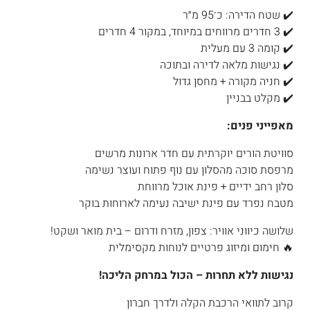
✔️ שטח הדירה: כ־95 מ״ר
✔️ 3 חדרים מרווחים במיוחד, במקור 4 חדרים
✔️ קומה 3 עם מעלית
✔️ נגישות מלאה לדירה ובתוכה
✔️ חניה מקורה + מחסן גדול
✔️ מקלט בבניין
מאפייני פנים:
סוויטת הורים יוקרתית עם חדר ארונות מרשים
מרפסת סוכה מהסלון עם נוף פתוח ועוצר נשימה
סלון רחב ידיים + פינת אוכל מרווחת
מטבח נפרד עם פינת ישיבה נעימה לארוחות בוקר
שלושה כיווני אוויר: צפון, מזרח ודרום – בית מואר ושקט!
🔥 חימום ומיזוג פרטיים לנוחות מקסימלית
נגישות ללא תחרות – הכול במרחק הליכה!
קרוב לתוואי הרכבת הקלה ולדרך חברון