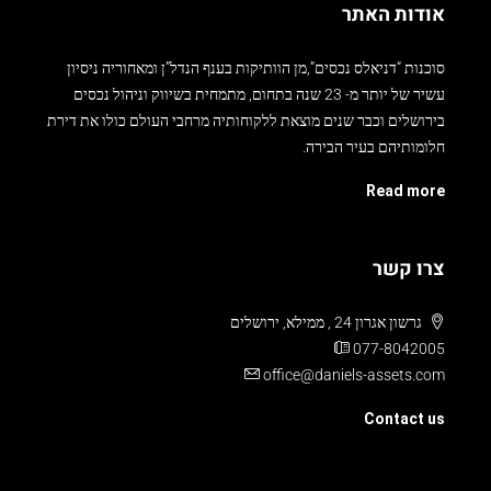
אודות האתר
סוכנות “דניאלס נכסים”,מן הוותיקות בענף הנדל”ן ומאחוריה ניסיון
עשיר של יותר מ- 23 שנה בתחום, מתמחית בשיווק וניהול נכסים
בירושלים וכבר שנים מוצאת ללקוחותיה מרחבי העולם כולו את דירת
חלומותיהם בעיר הבירה.
Read more
צרו קשר
גרשון אגרון 24 , ממילא, ירושלים
077-8042005
office@daniels-assets.com
Contact us