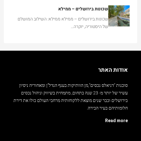
שכונות בירושלים – ממילא
שכונות בירושלים – ממילא ממילא: השילוב המושלם
של היסטוריה, יוקרה…
אודות האתר
סוכנות “דניאלס נכסים”,מן הוותיקות בענף הנדל”ן ומאחוריה ניסיון
עשיר של יותר מ- 23 שנה בתחום, מתמחית בשיווק וניהול נכסים
בירושלים וכבר שנים מוצאת ללקוחותיה מרחבי העולם כולו את דירת
חלומותיהם בעיר הבירה.
Read more