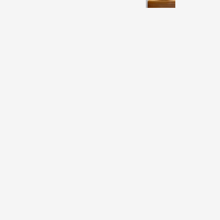
3
3
165
מ"ר
דירה