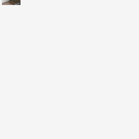
3
2
107
מ"ר
דירה