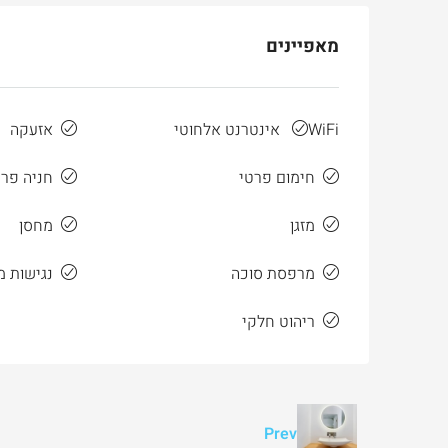
מאפיינים
WiFi אינטרנט אלחוטי
אזעקה
חימום פרטי
חניה פר
מזגן
מחסן
מרפסת סוכה
נגישות 
ריהוט חלקי
Ask for price
למכירה
בטלביה
Prev
otinsky Street, Jerusalem, Israel