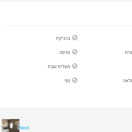
ברביקיו
טית
טרסה
מעלית שבת
מלאה
נוף
₪7,500,000
 דירת יוקרה 165 מ”ר מול מלון ענבל
דירת יוקרה חדשה למכירה ברחביה, ירושלי
Binyamin mi-Tudela Street, Rechavia, Jerusalem,
Next
Israel
Ze'ev Jab