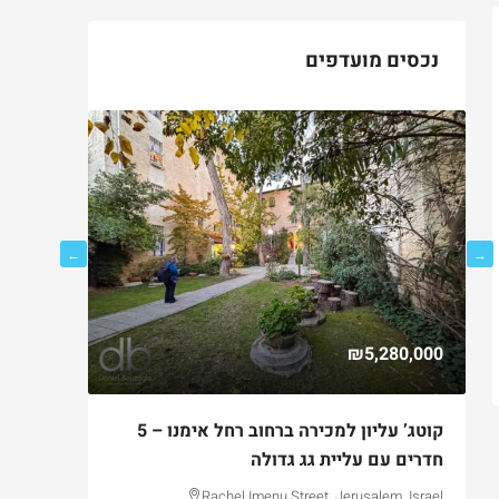
נכסים מועדפים
750,000
₪5,280,000
ם
קוטג’ עליון למכירה ברחוב רחל אימנו – 5
למכירה ד
חדרים עם עליית גג גדולה
בקטמון ה
lem, Israel
Rachel Imenu Street, Jerusalem, Israel