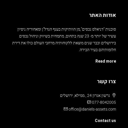
אודות האתר
סוכנות “דניאלס נכסים”,מן הוותיקות בענף הנדל”ן ומאחוריה ניסיון
עשיר של יותר מ- 23 שנה בתחום, מתמחית בשיווק וניהול נכסים
בירושלים וכבר שנים מוצאת ללקוחותיה מרחבי העולם כולו את דירת
חלומותיהם בעיר הבירה.
Read more
צרו קשר
גרשון אגרון 24 , ממילא, ירושלים
077-8042005
office@daniels-assets.com
Contact us