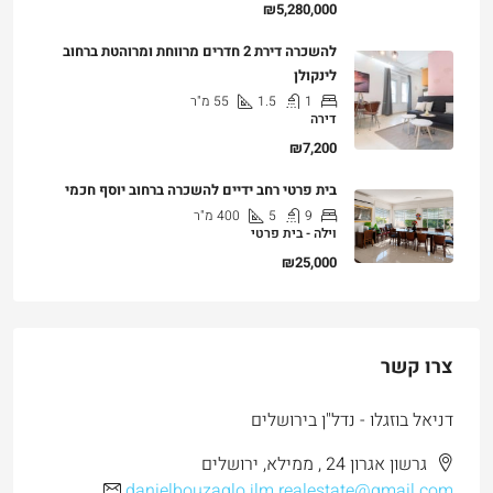
₪5,280,000
להשכרה דירת 2 חדרים מרווחת ומרוהטת ברחוב
לינקולן
1
1.5
55
מ"ר
דירה
₪7,200
בית פרטי רחב ידיים להשכרה ברחוב יוסף חכמי
9
5
400
מ"ר
וילה - בית פרטי
₪25,000
צרו קשר
דניאל בוזגלו - נדל"ן בירושלים
גרשון אגרון 24 , ממילא, ירושלים
danielbouzaglo.jlm.realestate@gmail.com