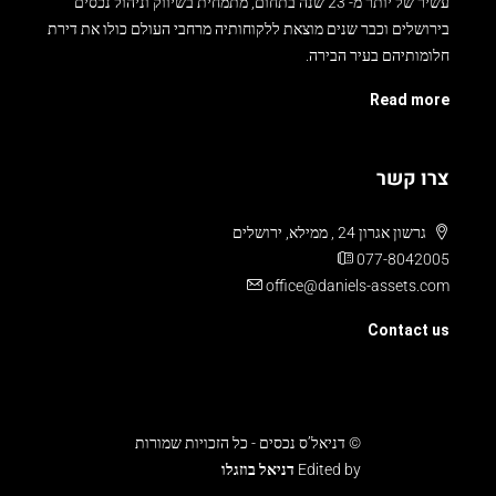
עשיר של יותר מ- 23 שנה בתחום, מתמחית בשיווק וניהול נכסים
בירושלים וכבר שנים מוצאת ללקוחותיה מרחבי העולם כולו את דירת
חלומותיהם בעיר הבירה.
Read more
צרו קשר
גרשון אגרון 24 , ממילא, ירושלים
077-8042005
office@daniels-assets.com
Contact us
© דניאל’ס נכסים - כל הזכויות שמורות
Edited by
דניאל בוזגלו