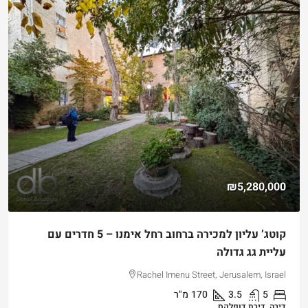
₪5,280,000
קוטג’ עליון למכירה ברחוב רחל אימנו – 5 חדרים עם
עליית גג גדולה
Rachel Imenu Street, Jerusalem, Israel
5
3.5
170
מ"ר
דירה, דירת דופלקס