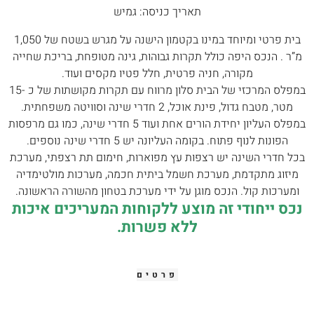
תאריך כניסה: גמיש
בית פרטי ומיוחד במינו בקטמון הישנה על מגרש בשטח של 1,050
מ”ר . הנכס היפה כולל תקרות גבוהות, גינה מטופחת, בריכת שחייה
מקורה, חניה פרטית, חלל פטיו מקסים ועוד.
במפלס המרכזי של הבית סלון מרווח עם תקרות מקושתות של כ -15
מטר, מטבח גדול, פינת אוכל, 2 חדרי שינה וסוויטה משפחתית.
במפלס העליון יחידת הורים אחת ועוד 5 חדרי שינה, כמו גם מרפסות
הפונות לנוף פתוח. בקומה העליונה יש 5 חדרי שינה נוספים.
בכל חדרי השינה יש רצפות עץ מפוארות, חימום תת רצפתי, מערכת
מיזוג מתקדמת, מערכת חשמל ביתית חכמה, מערכות מולטימדיה
ומערכות קול. הנכס מוגן על ידי מערכת בטחון מהשורה הראשונה.
נכס ייחודי זה מוצע ללקוחות המעריכים איכות
ללא פשרות.
פרטים