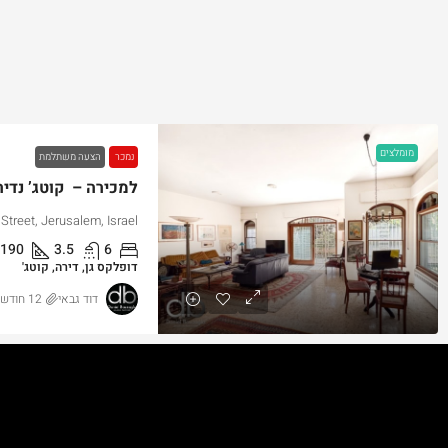
מומלצים
נמכר
הצעה משתלמת
למכירה – קוטג’ נדיר
Street, Jerusalem, Israel
190
3.5
6
דופלקס גן, דירה, קוטג'
דוד גבאי
12 חודשים ago